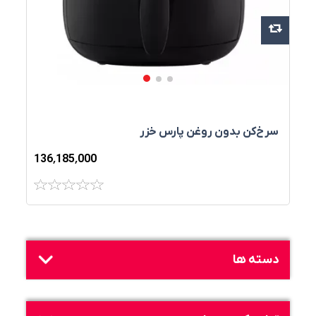
سرخ‌کن بدون روغن پارس خزر
136٬185٬000
دسته ها