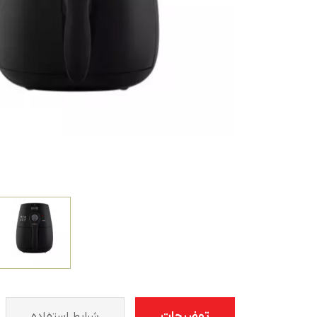
توضیحات
شرايط استفاده