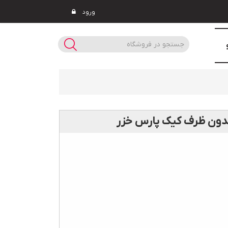
ورود
دون ظرف کيک پارس خزر