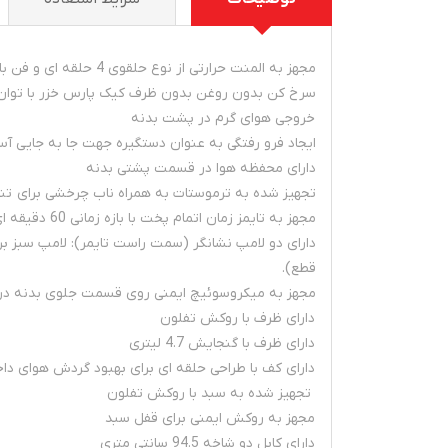
مجهز به المنت حرارتی از نوع حلقوی 4 حلقه ای و فن با 6 پره که در بالای المنت قرار گرفته است
سرخ کن بدون روغن بدون ظرف کيک پارس خزر با توان 1400 وات
خروجی هوای گرم در پشت بدنه
ایجاد فرو رفتگی به عنوان دستگیره جهت جا به جایی آس
دارای محفظه هوا در قسمت پشتی بدنه
تجهیز شده به ترموستات به همراه ناب چرخشی برای تنظیم دما در بازه 80 تا
مجهز به تایمز زمان اتمام پخت با بازه زمانی 60 دقیقه ای به همراه آلارم
دارای دو لامپ نشانگر (سمت راست تایمر): لامپ سبز ب
قطع).
مجهز به میکروسوئیچ ایمنی روی قسمت جلوی بدنه در م
دارای ظرف با روکش تفلون
دارای ظرف با گنجایش 4.7 لیتری
دارای کف با طراحی حلقه ای برای بهبود گردش هوای دا
تجهیز شده به سبد با روکش تفلون
مجهز به روکش ایمنی برای قفل سبد
دارای کابل دو شاخه 94.5 سانتی متری