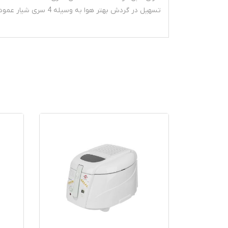
تسهیل در گردش بهتر هوا به وسیله 4 سری شیار عمودی 4 ردیفه که روی جداره سبد ایجاد شده است