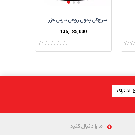
سرخ‌کن بدون روغن پارس خزر
136٬185٬000
اشتراک
ما را دنبال کنید