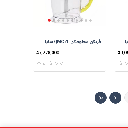
خُردکن مخلوط‌کن QMC20 سایا
47٬778٬000
39٬0