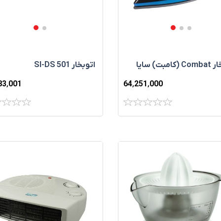
امبت) سایا
اتوبخار SI-DS 501
83٬001
64٬251٬000