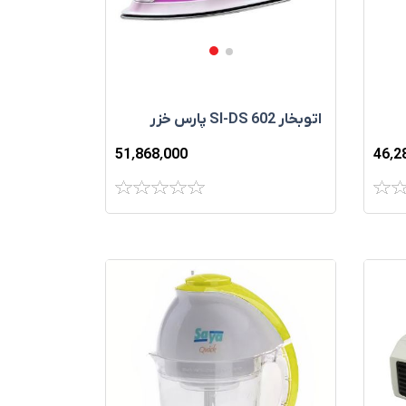
اتوبخار SI-DS 602 پارس خزر
51٬868٬000
46٬2