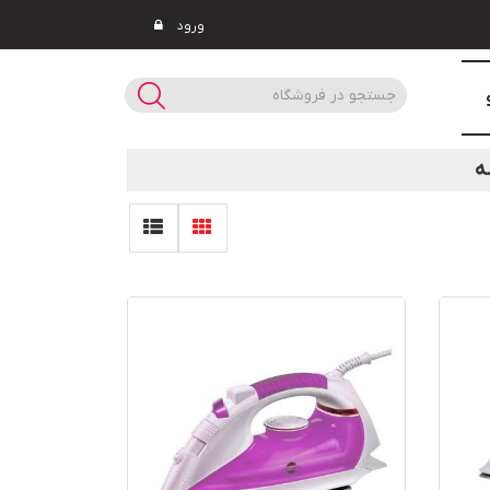
ورود
ه