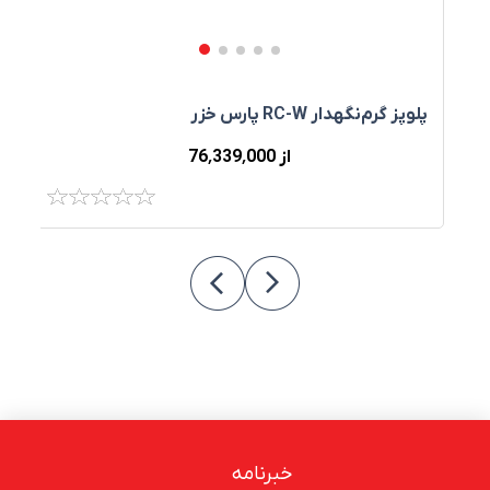
پلوپز گرم‌نگهدار RC-W پارس خزر
پ
از 76٬339٬000
خبرنامه