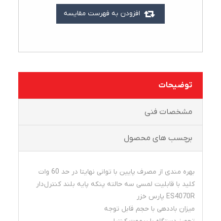
افزودن به فهرست مقایسه
توضیحات
مشخصات فنی
برچسب های محصول
بهره مندی از مصرف پایین با توانی نهایتا در حد 60 وات
کلید با قابلیت لمسی سه حالته پنکه پايه بلند کنترل‌دار
ES4070R پارس خزر
میزان باددهی با حجم قابل توجه