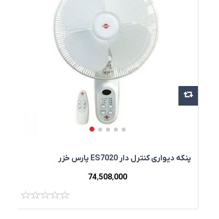
پنکه ديواری کنترل‌ دار ES7020 پارس خزر
پ
74٬508٬000