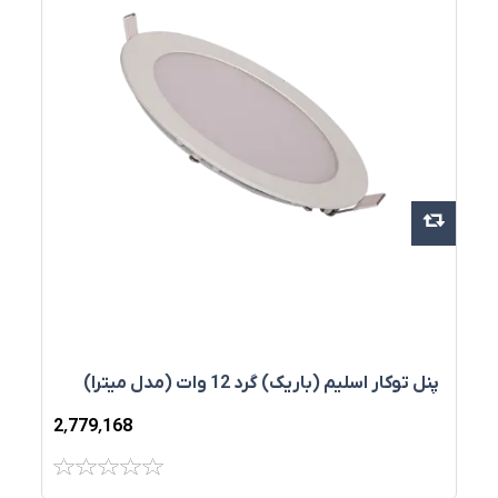
پنل توکار اسليم (باريک) گرد 12 وات (مدل میترا)
2٬779٬168