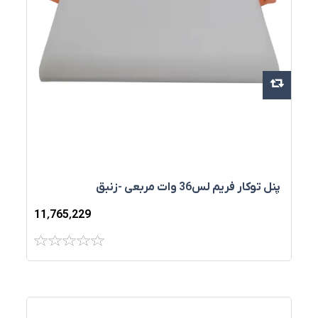
پنل توکار فريم لس36 وات مربعي -زنبق
11٬765٬229