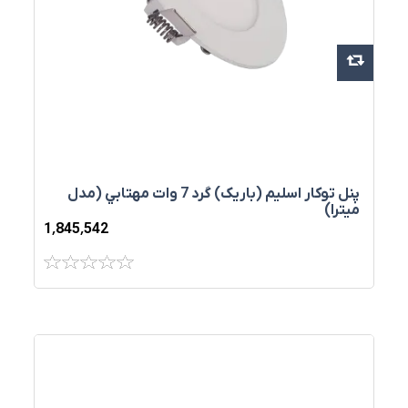
پنل توکار اسليم (باريک) گرد 7 وات مهتابي (مدل
میترا)
1٬845٬542