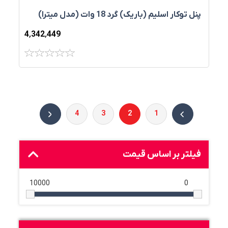
پنل توکار اسليم (باريک) گرد 18 وات (مدل میترا)
4٬342٬449
4
3
2
1
فیلتر بر اساس قیمت
10000
0