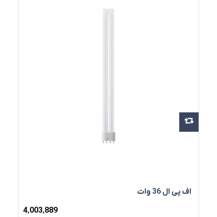
اف پي ال 36 وات
4٬003٬889